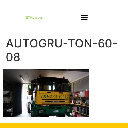
NOLEGGIO AUTOGRU
NOLEGGIO PIATTAFORME AEREE
AUTOGRU-TON-60-
08