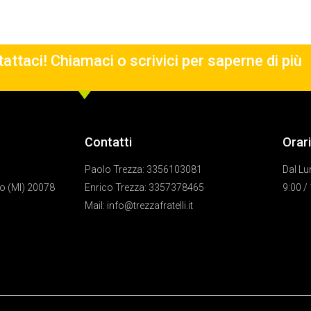
attaci! Chiamaci o scrivici per saperne di più
Contatti
Orari
Paolo Trezza: 3356103081
Dal Lu
o (MI) 20078
Enrico Trezza: 3357378465
9:00 /
Mail: info@trezzafratelli.it