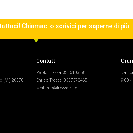
attaci! Chiamaci o scrivici per saperne di più
Contatti
Orari
Paolo Trezza: 3356103081
Dal Lu
o (MI) 20078
Enrico Trezza: 3357378465
9:00 /
Mail: info@trezzafratelli.it